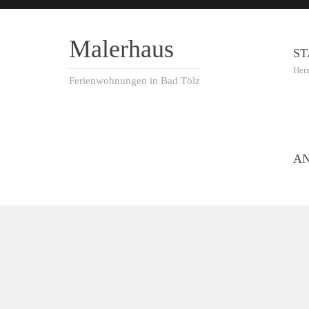
Malerhaus
ST
Her
Ferienwohnungen in Bad Tölz
A