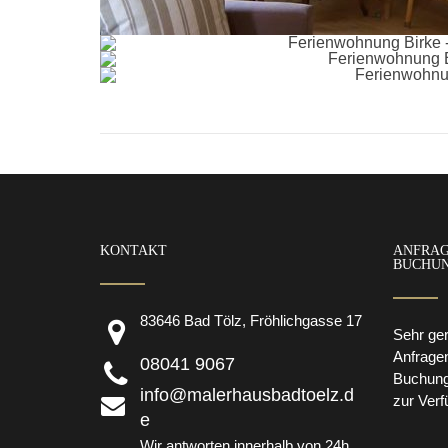
KONTAKT
ANFRAG
BUCHU
83646 Bad Tölz, Fröhlichgasse 17
Sehr ger
Anfrage
08041 9067
Buchunge
info@malerhausbadtoelz.d
zur Verf
e
Wir antworten innerhalb von 24h