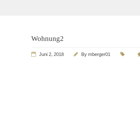
Wohnung2
Juni 2, 2018
By
mberger01