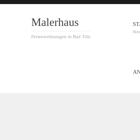
Malerhaus
ST
Her
Ferienwohnungen in Bad Tölz
A